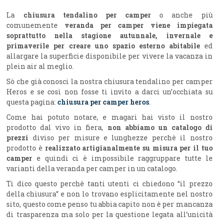
La
chiusura tendalino per camper
o anche più
comunemente
veranda per camper viene impiegata
soprattutto nella stagione autunnale, invernale e
primaverile per creare uno spazio esterno abitabile
ed
allargare la superficie disponibile per vivere la vacanza in
plein air al meglio.
Sò che già conosci la nostra chiusura tendalino per camper
Heros e se così non fosse ti invito a darci un’occhiata su
questa pagina:
chiusura per camper heros
.
Come hai potuto notare, e magari hai visto il nostro
prodotto dal vivo in fiera,
non abbiamo un catalogo di
prezzi
diviso per misure e lunghezze perchè il nostro
prodotto è
realizzato artigianalmente su misura per il tuo
camper
e quindi ci è impossibile raggruppare tutte le
varianti della veranda per camper in un catalogo.
Ti dico questo perchè tanti utenti ci chiedono “il prezzo
della chiusura” e non lo trovano esplicitamente nel nostro
sito, questo come penso tu abbia capito non è per mancanza
di trasparenza ma solo per la questione legata all’unicità