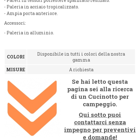
- Pareti in tessuti poliestere spalmato/resinato.
- Paleria in acciaio tropicalizzato.
- Ampia porta anteriore.
Accessori:
- Paleria in alluminio.
Disponibile in tutti i colori della nostra
COLORI
gamma
MISURE
A richiesta
Se hai letto questa
pagina sei alla ricerca
di un Cucinotto per
campeggio.
Qui sotto puoi
contattarci senza
impegno per preventivi
e domande!